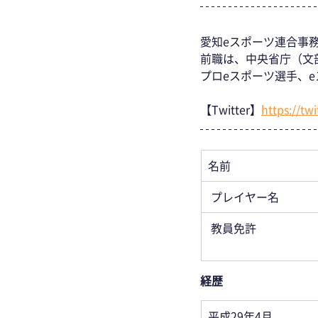
愛知eスポーツ連合事
前職は、中央省庁（文
プロeスポーツ選手、
【Twitter】
https://tw
名前
プレイヤー名
教員免許
経歴 
平成29年4月