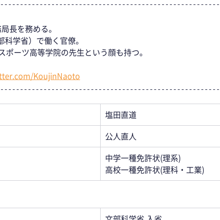
務局長を務める。
部科学省）で働く官僚。
eスポーツ高等学院の先生という顔も持つ。 
itter.com/KoujinNaoto
塩田直道
公人直人
中学一種免許状(理系)
高校一種免許状(理科・工業)
文部科学省 入省