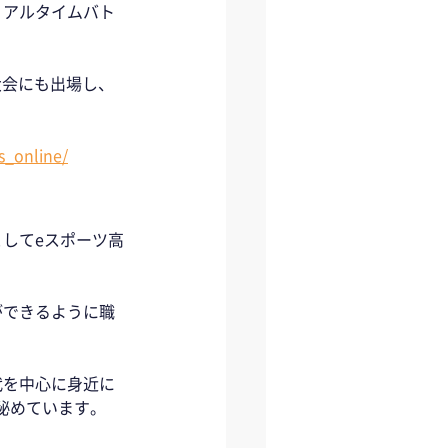
リアルタイムバト
大会にも出場し、
s_online/
してeスポーツ高
ができるように職
代を中心に身近に
めています。 