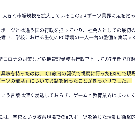
私は、大きく市場規模を拡大しているこのeスポーツ業界に足を踏み
スポーツとは違う国の行政を担っており、社会人としての最初
境整備で、学校における生徒のPC環境の一人一台の整備を実現す
型コロナの対策など危機管理業務も行政官としての7年間で経験
興味を持ったのは、ICT教育の関係で視察に行ったEXPOで現
ポーツの部活」についてお話を伺ったことがきっかけでした。 
という言葉は深く浸透しておらず、ゲームと教育業界はまった
には、学校という教育現場でのeスポーツを通じた活動は衝撃