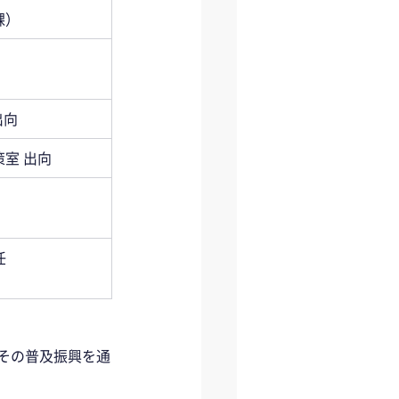
課）
出向
室 出向
任
その普及振興を通