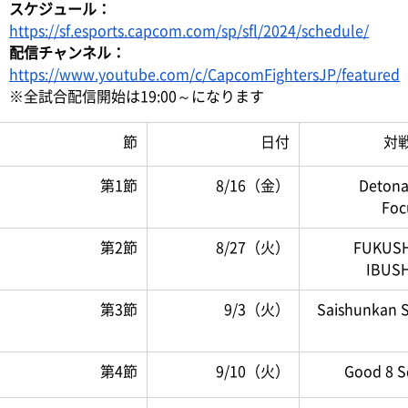
スケジュール：
https://sf.esports.capcom.com/sp/sfl/2024/schedule/
配信チャンネル：
https://www.youtube.com/c/CapcomFightersJP/featured
※全試合配信開始は19:00～になります
節
日付
対
第1節
8/16（金）
Detona
Foc
第2節
8/27（火）
FUKUSH
IBUS
第3節
9/3（火）
Saishunkan 
第4節
9/10（火）
Good 8 