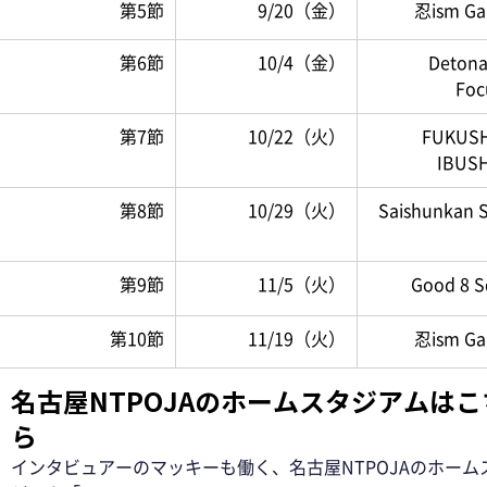
第5節
9/20（金）
忍ism Ga
第6節
10/4（金）
Detona
Foc
第7節
10/22（火）
FUKUSH
IBUS
第8節
10/29（火）
Saishunkan 
第9節
11/5（火）
Good 8 
第10節
11/19（火）
忍ism Ga
名古屋NTPOJAのホームスタジアムはこ
ら
インタビュアーのマッキーも働く、名古屋NTPOJAのホーム