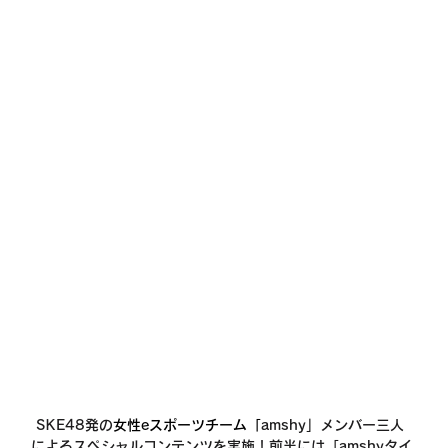
 SKE48発の
女性eスポーツチーム「
amshy」メンバー三人
によるスペシャルコンテンツを実施！前半には「amshyタイ