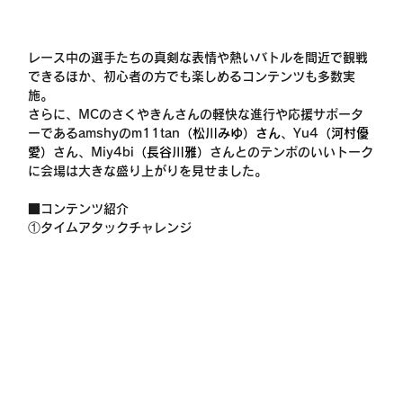
レース中の選手たちの真剣な表情や熱いバトルを間近で観戦
できるほか、初心者の方でも楽しめるコンテンツも多数実
施。
さらに、MCのさくやきんさんの軽快な進行や応援サポータ
ーであるamshyのm11tan
（松川みゆ）さん
、Yu4
（河村優
愛）
さん、Miy4bi
（長谷川雅）
さんとのテンポのいいトーク
に会場は大きな盛り上がりを見せました。
■コンテンツ紹介
①タイムアタックチャレンジ