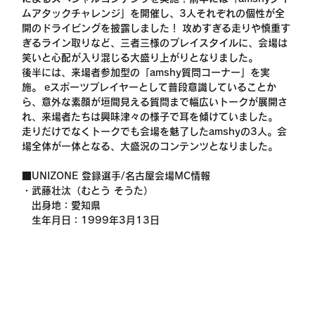
ムアタックチャレンジ」を開催し、3人それぞれの個性が全
開のドライビングを披露しました！ 攻めすぎる走りや慎重す
ぎるライン取りなど、三者三様のプレイスタイルに、会場は
笑いと心配が入り混じる大盛り上がりとなりました。
後半には、来場者参加型の「amshy質問コーナー」を実
施。 eスポーツプレイヤーとして普段意識していることか
ら、意外な素顔が垣間見える質問まで幅広いトークが展開さ
れ、来場者たちは興味津々の様子で耳を傾けていました。
走りだけでなくトークでも会場を魅了したamshyの3人。会
場全体が一体となる、大盛況のコンテンツとなりました。
■UNIZONE 登録選手/名古屋会場MC情報
・武藤壮汰（むとう そうた）
　出身地：愛知県
　生年月日：1999年3月13日