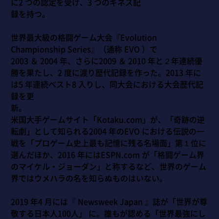
に2 つの認定を受け、3 つのギネス記
録を持つ。
世界最大級の格闘ゲーム大会『Evolution
Championship Series』（通称 EVO ）で
2003 ＆ 2004 年、さらに2009 ＆ 2010 年と２年連続優
勝を果たし、2 度に渡り歴代記録を作った。2013 年に
は5 年連続ベスト8 入りし、同大会における大会歴代記
録を更
新。
米国大手ゲームサイト「Kotaku.com」が、「奇跡の逆
転劇」として知られる2004 年のEVO における伝説の一
戦を「プロゲーム史上最も記憶に残る名場面」第１位に
選んだほか、2016 年にはESPN.com が「格闘ゲーム界
のマイケル・ジョーダン」と称するなど、世界のゲーム
界ではウメハラの名を知らぬものはいない。
2019 年4 月には『 Newsweek Japan 』誌が「世界が尊
敬する日本人100人」 に。誰もが認める「世界最強にし