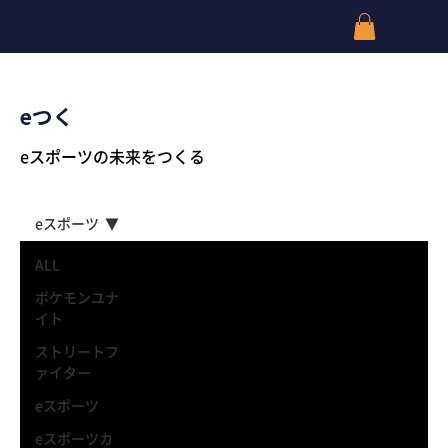
eつく
eスポーツの未来をつくる
eスポーツ
ALL
ポケモンユナ
イト
ストリートフ
ァイター
eスポーツ
eスポーツカ